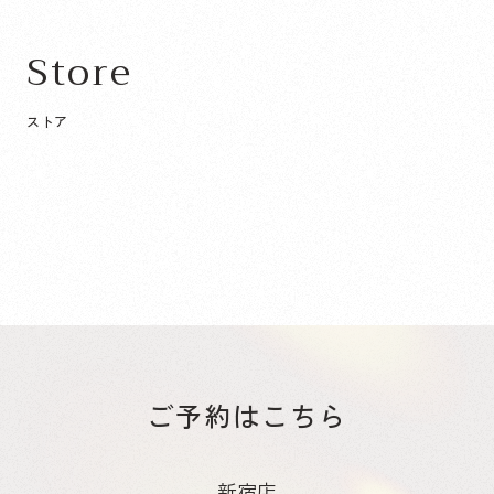
Store
ストア
新宿店
次へ
藤沢・湘南台店
次へ
東京都
神奈川県
ご予約はこちら
- 新宿店 -