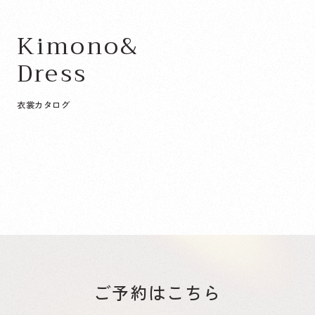
Kimono&
Dress
衣裳カタログ
新宿店
次へ
藤沢・湘南台店
次へ
東京都
神奈川県
ご予約はこちら