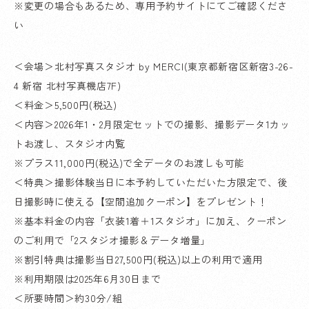
※変更の場合もあるため、専用予約サイトにてご確認くださ
い
＜会場＞北村写真スタジオ by MERCI(東京都新宿区新宿3-26-
4 新宿 北村写真機店7F)
＜料金＞5,500円(税込)
＜内容＞2026年1・2月限定セットでの撮影、撮影データ1カッ
トお渡し、スタジオ内覧
※プラス11,000円(税込)で全データのお渡しも可能
＜特典＞撮影体験当日に本予約していただいた方限定で、後
日撮影時に使える【空間追加クーポン】をプレゼント！
※基本料金の内容「衣装1着＋1スタジオ」に加え、クーポン
のご利用で「2スタジオ撮影＆データ増量」
※割引特典は撮影当日27,500円(税込)以上の利用で適用
※利用期限は2025年6月30日まで
＜所要時間＞約30分/組