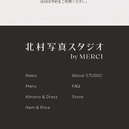
はWEB予約をご利用ください。
News
About STUDIO
Menu
FAQ
Kimono & Dress
Store
Item & Price