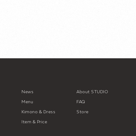
News
About STUDIO
Menu
FAQ
Kimono & Dress
Store
Item & Price