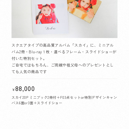
スクエアタイプの高品質アルバム「スカイ」に、ミニアル
バム2冊・Blu-ray１枚・選べるフレーム・スライドショーが
付いた特別セット。
ご自宅ではもちろん、ご両親や祖父母へのプレゼントとし
ても人気の商品です
88,000
￥
スカイ20P ミニブック2冊付＋F03点セットor特別デザインキャン
バス6面or3面＋スライドショー