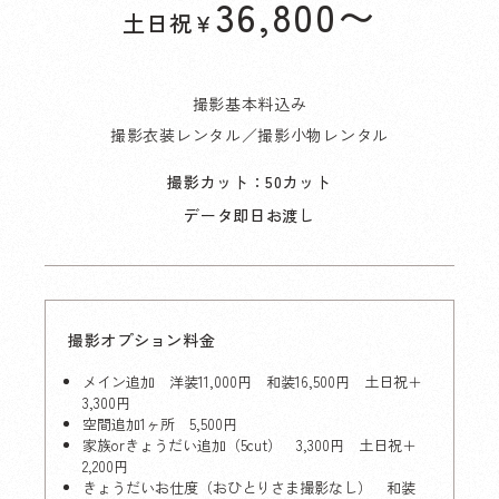
36,800
〜
土日祝
￥
撮影基本料込み
撮影衣装レンタル／撮影小物レンタル
撮影カット：50カット
データ即日お渡し
撮影オプション料金
メイン追加 洋装11,000円 和装16,500円 土日祝＋
3,300円
空間追加1ヶ所 5,500円
家族orきょうだい追加（5cut） 3,300円 土日祝＋
2,200円
きょうだいお仕度（おひとりさま撮影なし） 和装